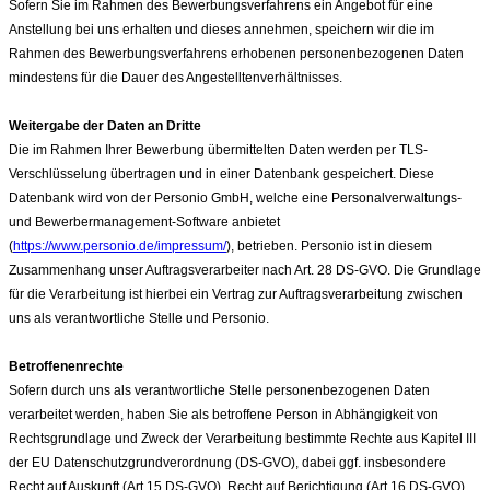
Sofern Sie im Rahmen des Bewerbungsverfahrens ein Angebot für eine
Anstellung bei uns erhalten und dieses annehmen, speichern wir die im
Rahmen des Bewerbungsverfahrens erhobenen personenbezogenen Daten
mindestens für die Dauer des Angestelltenverhältnisses.
Weitergabe der Daten an Dritte
Die im Rahmen Ihrer Bewerbung übermittelten Daten werden per TLS-
Verschlüsselung übertragen und in einer Datenbank gespeichert. Diese
Datenbank wird von der Personio GmbH, welche eine Personalverwaltungs-
und Bewerbermanagement-Software anbietet
(
https://www.personio.de/impressum/
), betrieben. Personio ist in diesem
Zusammenhang unser Auftragsverarbeiter nach Art. 28 DS-GVO. Die Grundlage
für die Verarbeitung ist hierbei ein Vertrag zur Auftragsverarbeitung zwischen
uns als verantwortliche Stelle und Personio.
Betroffenenrechte
Sofern durch uns als verantwortliche Stelle personenbezogenen Daten
verarbeitet werden, haben Sie als betroffene Person in Abhängigkeit von
Rechtsgrundlage und Zweck der Verarbeitung bestimmte Rechte aus Kapitel III
der EU Datenschutzgrundverordnung (DS-GVO), dabei ggf. insbesondere
Recht auf Auskunft (Art.15 DS-GVO), Recht auf Berichtigung (Art.16 DS-GVO),